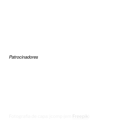
Patrocinadores
Fotografia de capa: jcomp (em
Freepik
)