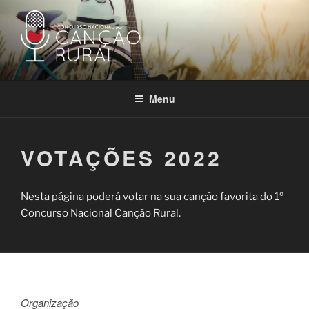
Saltar
para
o
conteúdo
CONCURSO NACIONAL
Concurso Nacional da Canção Rural
CANÇÃO RURAL
Menu
VOTAÇÕES 2022
Nesta página poderá votar na sua canção favorita do 1º
Concurso Nacional Canção Rural.
Organização