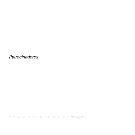
Patrocinadores
Fotografia de capa: jcomp (em
Freepik
)