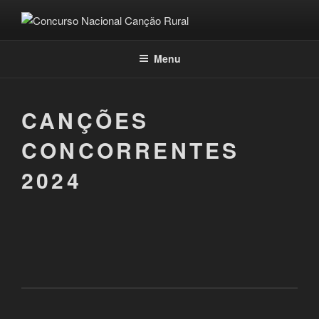
Saltar
para
CONCURSO NACIONAL
Concurso Nacional da Canção Rural
o
CANÇÃO RURAL
conteúdo
Menu
CANÇÕES
CONCORRENTES
2024