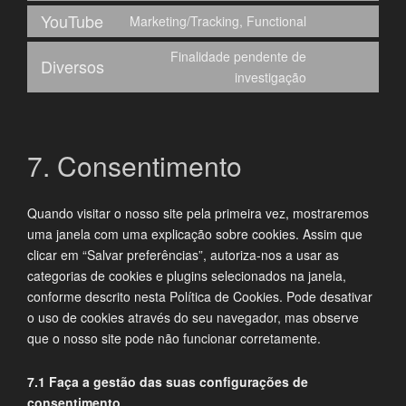
to
fonts
YouTube
Marketing/Tracking, Functional
service
Consent
google-
to
Finalidade pendente de
recaptcha
Diversos
service
Consent
investigação
youtube
to
service
diversos
7. Consentimento
Quando visitar o nosso site pela primeira vez, mostraremos
uma janela com uma explicação sobre cookies. Assim que
clicar em “Salvar preferências”, autoriza-nos a usar as
categorias de cookies e plugins selecionados na janela,
conforme descrito nesta Política de Cookies. Pode desativar
o uso de cookies através do seu navegador, mas observe
que o nosso site pode não funcionar corretamente.
7.1 Faça a gestão das suas configurações de
consentimento