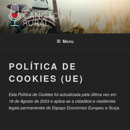
Saltar
para
o
conteúdo
CONCURSO NACIONAL
Concurso Nacional da Canção Rural
CANÇÃO RURAL
Menu
POLÍTICA DE
COOKIES (UE)
Esta Política de Cookies foi actualizada pela última vez em
18 de Agosto de 2023 e aplica-se a cidadãos e residentes
legais permanentes do Espaço Económico Europeu e Suíça.