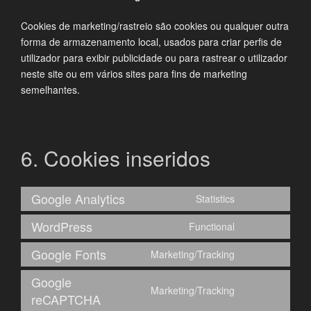
Cookies de marketing/rastreio são cookies ou qualquer outra
forma de armazenamento local, usados para criar perfis de
utilizador para exibir publicidade ou para rastrear o utilizador
neste site ou em vários sites para fins de marketing
semelhantes.
6. Cookies inseridos
Google Analytics
Statistics
Consent
to
WordPress
Functional
Consent
service
to
google-
Google Fonts
Marketing/Tracking
Consent
service
analytics
to
wordpress
Google
Marketing/Tracking
service
Consent
reCAPTCHA
google-